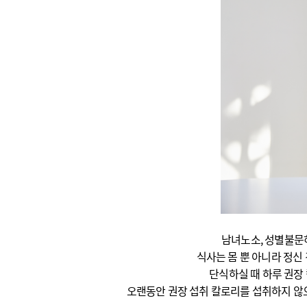
남녀노소, 성별불문
식사는 몸 뿐 아니라 정신
단식하실 때 하루 권장 
오랜동안 권장 섭취 칼로리를 섭취하지 않으