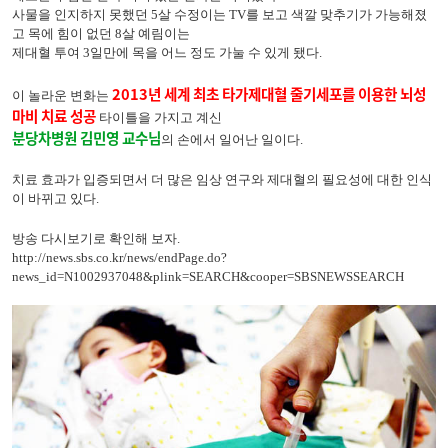
사물을 인지하지 못했던 5살 수정이는 TV를 보고 색깔 맞추기가 가능해졌
고
목에 힘이 없던 8살 예림이는
제대혈 투여 3일만에
목을 어느 정도 가눌 수 있게 됐다.
2013년 세계 최초 타가제대혈 줄기세포를 이용한 뇌성
이 놀라운 변화는
마비 치료 성공
타이틀을 가지고 계신
분당차병원 김민영 교수님
의 손에서 일어난 일이다.
치료 효과가 입증되면서 더 많은 임상 연구와 제대혈의 필요성에 대한 인식
이 바뀌고 있다.
방송 다시보기로 확인해 보자.
http://news.sbs.co.kr/news/endPage.do?
news_id=N1002937048&plink=SEARCH&cooper=SBSNEWSSEARCH