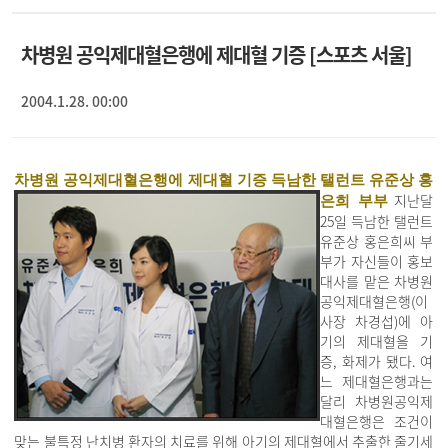
차병원 공익제대혈은행에 제대혈 기증 [스포츠 서울]
2004.1.28. 00:00
차병원 공익제대혈은행에 제대혈 기증 득남한 탤런트 유준상 홍
지난달
은희 부부
25일 득남한 탤런트
유준상 홍은희씨 부
부가 자신들이 홍보
대사를 맡은 차병원
공익제대혈은행(이
사장 차경섭)에 아
기의 제대혈을 기
증, 화제가 됐다. 여
느 제대혈은행과는
달리 차병원공익제
대혈은행은 조건이
맞는 불특정 난치병 환자의 치료를 위해 아기의 제대혈에서 추출한 줄기세