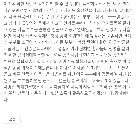
이익을 위한 사랑의 실천이라 할 수 있습니다. 홍은희씨는 진통 2시간 만에
자연분만으로 2.8kg의 건강한 남자아기를 출산했습니다. 아기가 바깥 세상
에 나와 울음을 터뜨리는 순간 유준상·홍은희 부부는 함께 눈물을 흘렸다
고 합니다. CF, 영화 등에서 최고의 인기를 누리며 왕성한 연예활동을 펼치
고 있는 이들 부부는 훌륭한 인품으로 동료 연예인들로부터 신망이 두터울
뿐만 아니라 바쁜 와중에도 항상 공익을 위한 일에 앞장서는 모범적인 연예
인 부부로 소문이 자자합니다. 이들 부부는 학생 전원에게 6년간 장학금을
지급하는 포천중문 의과대학교 설립에 이어 난치병 환자들의 생명을 살리
기 위한 공익제대혈은행 설립으로 공익사업에 헌신하는 차병원 공익제대
혈은행 설립자 차경섭 이사장의 이야기를 접하게 되어 차병원 측으로 적극
적인 동참 의사를 전해왔습니다. 차경섭 이사장은 연예인으로서는 드물게
곧고 바른 인품과 아름다운 마음씨를 지닌 이들 부부에게 감동하여 지난 10
월 이들 부부를 차병원 공익제대혈은행 홍보대사로 위촉하게 되었습니다.
차병원 제대혈은행은 이처럼 아름다운 나눔의 사랑을 실천해 준 많은 이들
의 뜻을 받들어 기증된 제대혈을 소중히 활용하도록 하겠습니다. 감사합니
다.
목록